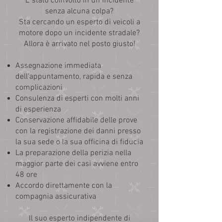
È stato coinvolto in un incidente
senza alcuna colpa?
Sta cercando un esperto di veicoli a
motore dopo un incidente stradale?
Allora è arrivato nel posto giusto!
Assegnazione immediata
dell'appuntamento, rapida e senza
complicazioni
Consulenza di esperti con molti anni
di esperienza
Conservazione affidabile delle prove
con la registrazione dei danni presso
la sua sede o la sua officina di fiducia
La preparazione della perizia nella
maggior parte dei casi avviene entro
48 ore
Accordo direttamente con la
compagnia assicurativa
Il suo esperto indipendente di